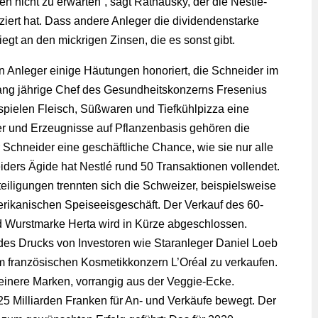
n nicht zu erwarten“, sagt Rathausky, der die Nestlé-
ziert hat. Dass andere Anleger die dividendenstarke
iegt an den mickrigen Zinsen, die es sonst gibt.
 Anleger einige Häutungen honoriert, die Schneider im
lang jährige Chef des Gesundheitskonzerns Fresenius
pielen Fleisch, Süßwaren und Tiefkühlpizza eine
ter und Erzeugnisse auf Pflanzenbasis gehören die
r Schneider eine geschäftliche Chance, wie sie nur alle
ders Ägide hat Nestlé rund 50 Transaktionen vollendet.
iligungen trennten sich die Schweizer, beispielsweise
rikanischen Speiseeisgeschäft. Der Verkauf des 60-
nd Wurstmarke Herta wird in Kürze abgeschlossen.
des Drucks von Investoren wie Staranleger Daniel Loeb
am französischen Kosmetikkonzern L’Oréal zu verkaufen.
inere Marken, vorrangig aus der Veggie-Ecke.
25 Milliarden Franken für An- und Verkäufe bewegt. Der