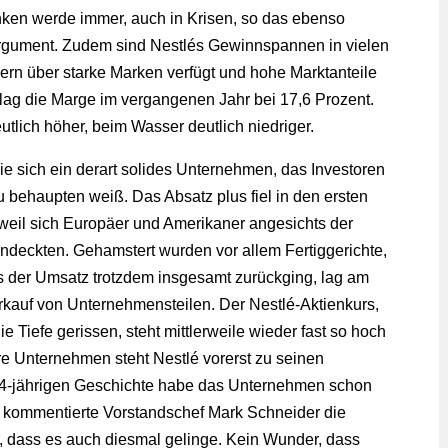
nken werde immer, auch in Krisen, so das ebenso
Argument. Zudem sind Nestlés Gewinnspannen in vielen
ern über starke Marken verfügt und hohe Marktanteile
n lag die Marge im vergangenen Jahr bei 17,6 Prozent.
utlich höher, beim Wasser deutlich niedriger.
wie sich ein derart solides Unternehmen, das Investoren
u behaupten weiß. Das Absatz plus fiel in den ersten
weil sich Europäer und Amerikaner angesichts der
indeckten. Gehamstert wurden vor allem Fertiggerichte,
 der Umsatz trotzdem insgesamt zurückging, lag am
kauf von Unternehmensteilen. Der Nestlé-Aktienkurs,
e Tiefe gerissen, steht mittlerweile wieder fast so hoch
e Unternehmen steht Nestlé vorerst zu seinen
54-jährigen Geschichte habe das Unternehmen schon
 kommentierte Vorstandschef Mark Schneider die
h, dass es auch diesmal gelinge. Kein Wunder, dass