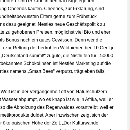
anhören. Und er kann in den nächstgelegenen
ng Cheerios kaufen. Cheerios, zur Erklärung, sind
esundheitsbewussten Eltern gerne zum Frühstück
ens dazu geeignet, Nestlés neue Geschäftspolitik zu
te zu gehobenen Preisen, möglichst viel Bio und eher
als Bonus noch ein gutes Gewissen. Denn wer die
ich zur Rettung der bedrohten Wildbienen bei. 10 Cent je
Deutschland summt!“ zugute, die Nisthilfen für 150000
ltbekannten Schokolinsen ist Nestlés Marketing auf die
es namens „Smart Bees“ verputzt, trägt eben falls
Welt ist in der Vergangenheit oft von Naturschützern
 Wasser abpumpt, wo es knapp ist wie in Afrika, weil er
so die Abholzung des Regenwaldes vorantreibt, weil er
metikprodukte duldet. Aber inzwischen zeigt sich der
 ökologischen Höhe der Zeit. „Der Kulturwandel