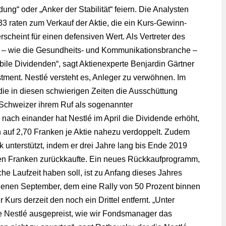
dung“ oder „Anker der Stabilität“ feiern. Die Analysten
33 raten zum Verkauf der Aktie, die ein Kurs-Gewinn-
rscheint für einen defensiven Wert. Als Vertreter des
é – wie die Gesundheits- und Kommunikationsbranche –
bile Dividenden“, sagt Aktienexperte Benjardin Gärtner
tment. Nestlé versteht es, Anleger zu verwöhnen. Im
e in diesen schwierigen Zeiten die Ausschüttung
e Schweizer ihrem Ruf als sogenannter
 nach einander hat Nestlé im April die Dividende erhöht,
ch auf 2,70 Franken je Aktie nahezu verdoppelt. Zudem
k unterstützt, indem er drei Jahre lang bis Ende 2019
rden Franken zurückkaufte. Ein neues Rückkaufprogramm,
he Laufzeit haben soll, ist zu Anfang dieses Jahres
genen September, dem eine Rally von 50 Prozent binnen
Kurs derzeit den noch ein Drittel entfernt. „Unter
 Nestlé ausgepreist, wie wir Fondsmanager das