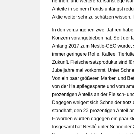
nennen, und weitere Kursanstiege wäre
Anteile in seinem Fonds unlängst redu
Aktie weiter sehr zu schätzen wissen, l
In den vergangenen zwei Jahren haben
Konzern vorangetrieben hat. Seit der 
Anfang 2017 zum Nestlé-CEO wurde, s
immer geringere Rolle. Kaffee, Tierfut
Zukunft. Fleischersatzprodukte sind fü
Jubeljahre mal vorkommt. Unter Schnei
Von ein paar größeren Marken und Bete
von der Hautpflegesparte und vom ame
prozentigen Anteils an der Fleisch- u
Dagegen weigert sich Schneider trotz 
standhaft, den 23-prozentigen Anteil 
Erworben wurden dagegen ein paar kle
Insgesamt hat Nestlé unter Schneider 