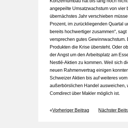
Konzernumbau hat bis lang noch nicht
angepeilte Umsatzwachstum von vier b
übernächstes Jahr verschieben müsse
Prozent, im zurückliegenden Quartal u
bereits hochwertiger zusammen“, sagt 
versprechen gutes Gewinnwachstum. Di
Produkten die Krise übersteht. Oder 
der Angst um den Arbeitsplatz am Essen
Nestlé-Aktien zu kommen. Weil sich d
neuen Rahmenvertrag einigen konnten 
Schweizer Aktien bis auf weiteres vo
außerbörslichen Handel ausweichen, 
Comdirect über Makler möglich ist.
«
Vorheriger Beitrag
Nächster Beit