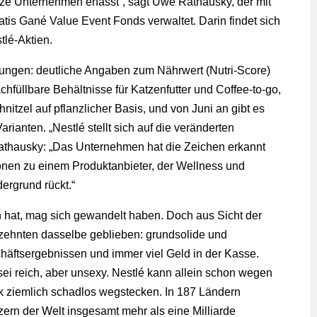
anze Unternehmen erfasst“, sagt Uwe Rathausky, der mit
is Gané Value Event Fonds verwaltet. Darin findet sich
tlé-Aktien.
rungen: deutliche Angaben zum Nährwert (Nutri-Score)
hfüllbare Behältnisse für Katzenfutter und Coffee-to-go,
itzel auf pflanzlicher Basis, und von Juni an gibt es
rianten. „Nestlé stellt sich auf die veränderten
athausky: „Das Unternehmen hat die Zeichen erkannt
tionen zu einem Produktanbieter, der Wellness und
ergrund rückt.“
 hat, mag sich gewandelt haben. Doch aus Sicht der
rzehnten dasselbe geblieben: grundsolide und
schäftsergebnissen und immer viel Geld in der Kasse.
sei reich, aber unsexy. Nestlé kann allein schon wegen
ik ziemlich schadlos wegstecken. In 187 Ländern
zern der Welt insgesamt mehr als eine Milliarde