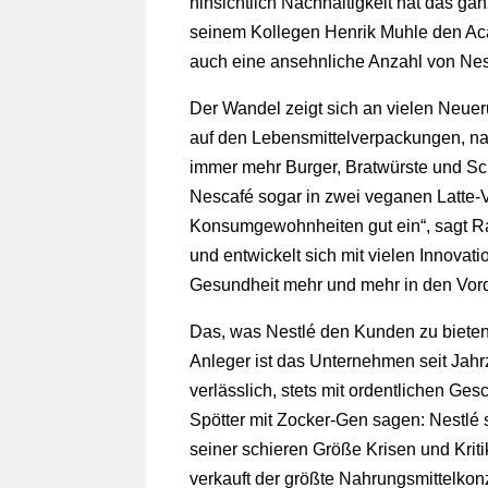
hinsichtlich Nachhaltigkeit hat das g
seinem Kollegen Henrik Muhle den Acat
auch eine ansehnliche Anzahl von Nes
Der Wandel zeigt sich an vielen Neue
auf den Lebensmittelverpackungen, nac
immer mehr Burger, Bratwürste und Schn
Nescafé sogar in zwei veganen Latte-Va
Konsumgewohnheiten gut ein“, sagt R
und entwickelt sich mit vielen Innova
Gesundheit mehr und mehr in den Vord
Das, was Nestlé den Kunden zu bieten
Anleger ist das Unternehmen seit Jah
verlässlich, stets mit ordentlichen Ge
Spötter mit Zocker-Gen sagen: Nestlé 
seiner schieren Größe Krisen und Krit
verkauft der größte Nahrungsmittelkon