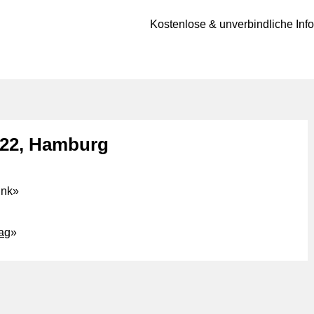
Kostenlose & unverbindliche Inf
022, Hamburg
ink
»
rag
»