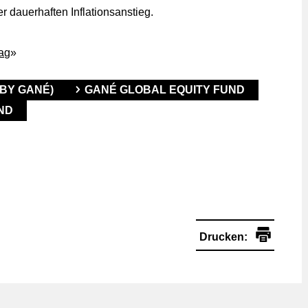
 dauerhaften Inflationsanstieg.
rag
»
(BY GANÉ)
GANÉ GLOBAL EQUITY FUND
ND
Drucken: